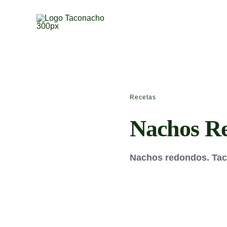
Saltar
al
contenido
Recetas
Nachos R
Nachos redo