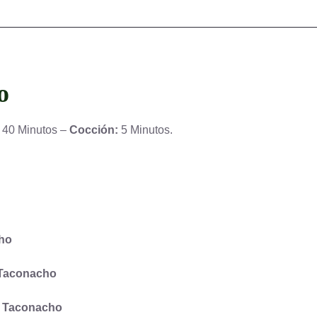
o
40 Minutos –
Cocción:
5 Minutos.
cho
Taconacho
e Taconacho