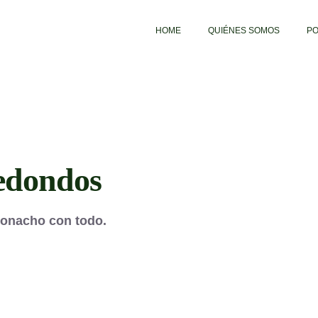
HOME
QUIÉNES SOMOS
PO
edondos
ndos. Taconacho con todo.