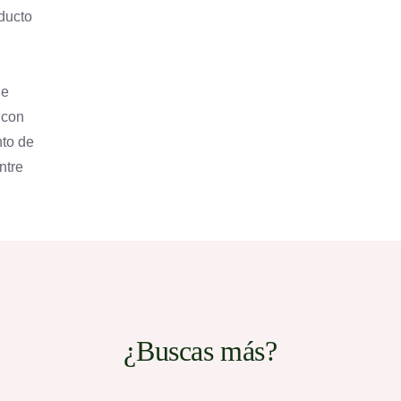
oducto
de
 con
to de
ntre
¿Buscas más?