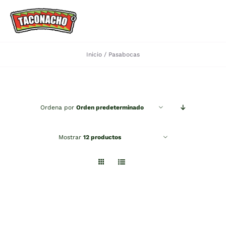
Saltar
al
Toggle
contenido
Navigation
Inicio
Pasabocas
HOME
Quiénes Somos
Ordena por
Orden predeterminado
Portafolio
Mostrar
12 productos
Recetas
Contactanos