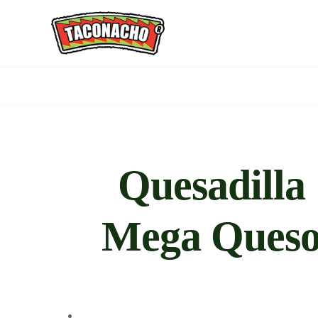
Saltar
al
contenido
Quesadilla
Mega Ques