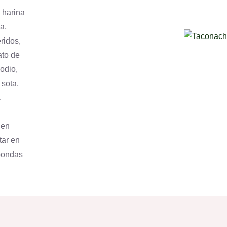
e harina
a,
ridos,
ato de
sodio,
 sota,
.
 en
tar en
roondas