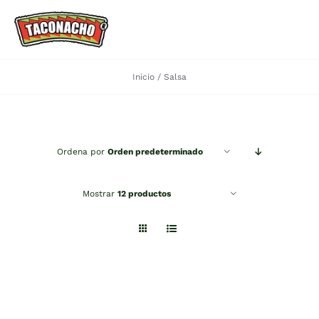
Saltar
al
Toggle
contenido
Navigation
Inicio
Salsa
HOME
Quiénes Somos
Ordena por
Orden predeterminado
Portafolio
Mostrar
12 productos
Recetas
Contactanos