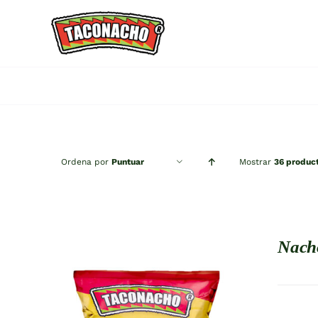
Saltar
al
contenido
Ordena por
Puntuar
Mostrar
36 produc
Nach