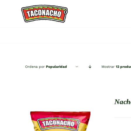
Saltar
al
contenido
Ordena por
Popularidad
Mostrar
12 produ
Nach