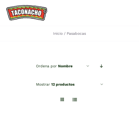
Saltar
al
Toggle
contenido
Navigation
Inicio
Pasabocas
HOME
Quiénes Somos
Ordena por
Nombre
Portafolio
Mostrar
12 productos
Recetas
Contactanos