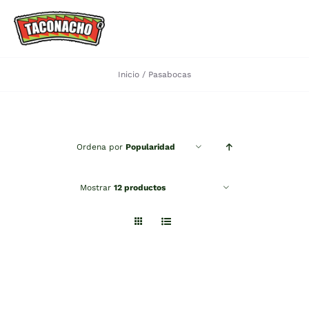
Saltar
al
Toggle
contenido
Navigation
Inicio
Pasabocas
HOME
Quiénes Somos
Ordena por
Popularidad
Portafolio
Mostrar
12 productos
Recetas
Contactanos