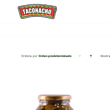
Saltar
al
contenido
Ordena por
Orden predeterminado
Mostr