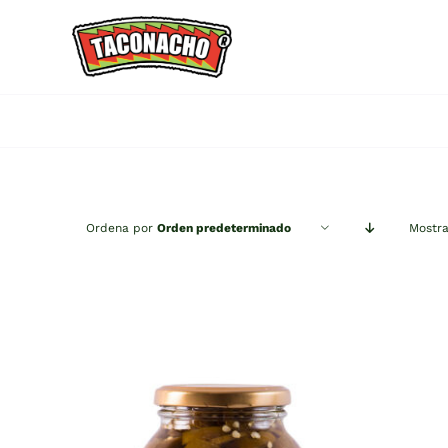
Saltar
al
contenido
Ordena por
Orden predeterminado
Mostr